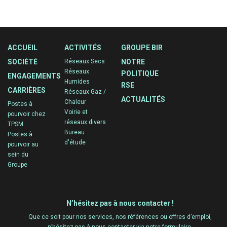
ACCUEIL
ACTIVITÉS
GROUPE BIR
SOCIÉTÉ
Réseaux Secs
NOTRE
Réseaux
POLITIQUE
ENGAGEMENTS
Humides
RSE
CARRIÈRES
Réseaux Gaz /
ACTUALITÉS
Chaleur
Postes à
Voirie et
pourvoir chez
réseaux divers
TPSM
Bureau
Postes à
d'étude
pourvoir au
sein du
Groupe
N’hésitez pas à nous contacter !
Que ce soit pour nos services, nos références ou offres d’emploi,
n’hésitez pas à nous contacter via notre formulaire.